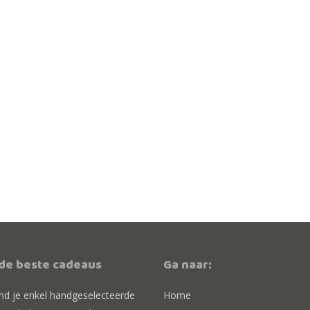
 de beste cadeaus
Ga naar:
ind je enkel handgeselecteerde
Home