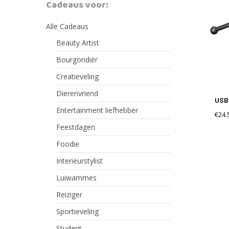
Cadeaus voor:
Alle Cadeaus
Beauty Artist
Bourgondiër
Creatieveling
Dierenvriend
Hit enter to search or ESC to close
USB 
Entertainment liefhebber
€
24.
Feestdagen
Foodie
Interieurstylist
Luiwammes
Reiziger
Sportieveling
Student