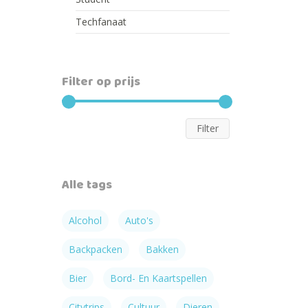
Techfanaat
Filter op prijs
Min.
Max.
Filter
prijs
prijs
Alle tags
Alcohol
Auto's
Backpacken
Bakken
Bier
Bord- En Kaartspellen
Citytrips
Cultuur
Dieren