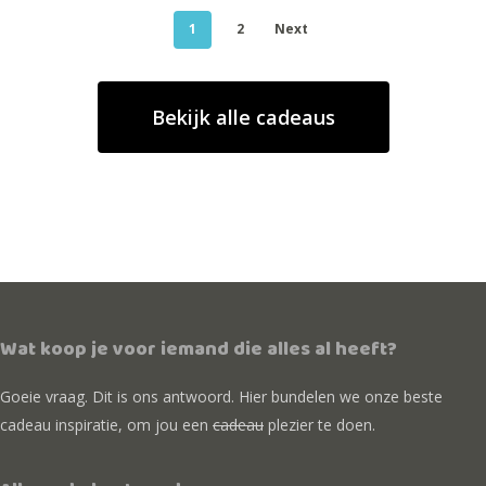
1
2
Next
Bekijk alle cadeaus
Wat koop je voor iemand die alles al heeft?
Goeie vraag. Dit is ons antwoord. Hier bundelen we onze beste
cadeau inspiratie, om jou een
cadeau
plezier te doen.