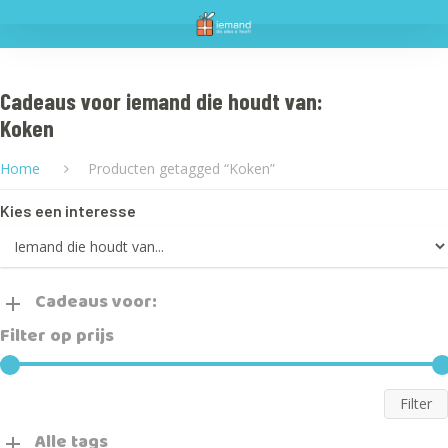
Home
Cadeaus voor iemand die houdt van:
Koken
Hit enter to search or ESC to close
Cadeaus
Home
Producten getagged “Koken”
FAQ
Kies een interesse
Blog
Over Ons
Tip ons!
Cadeaus voor:
Filter op prijs
Filter
Alle tags