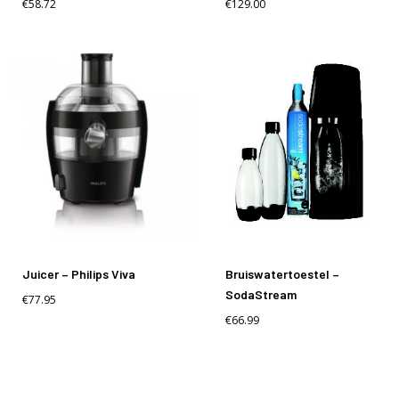
€
58.72
€
129.00
Juicer – Philips Viva
Bruiswatertoestel –
SodaStream
€
77.95
€
66.99