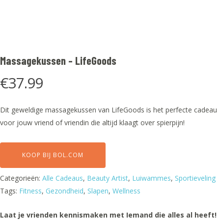
Massagekussen – LifeGoods
€
37.99
Dit geweldige massagekussen van LifeGoods is het perfecte cadeau
voor jouw vriend of vriendin die altijd klaagt over spierpijn!
KOOP BIJ BOL.COM
Categorieën:
Alle Cadeaus
,
Beauty Artist
,
Luiwammes
,
Sportieveling
Tags:
Fitness
,
Gezondheid
,
Slapen
,
Wellness
Laat je vrienden kennismaken met Iemand die alles al heeft!