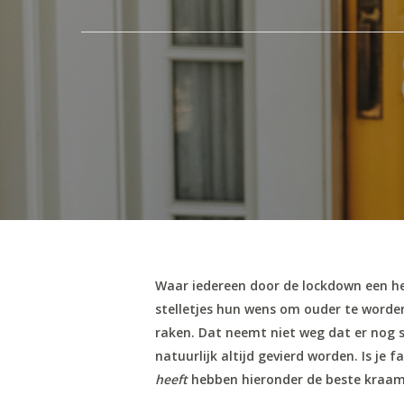
Waar iedereen door de lockdown een heu
stelletjes hun wens om ouder te worden
raken. Dat neemt niet weg dat er nog 
Hit enter to search or ESC to close
natuurlijk altijd gevierd worden. Is je 
heeft
hebben hieronder de beste kraamca