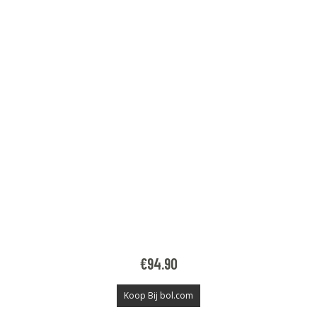
€
94.90
Koop Bij bol.com