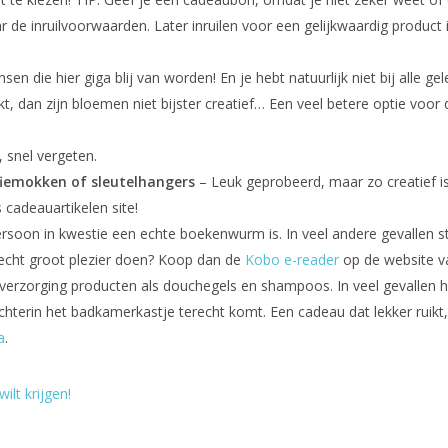
 de inruilvoorwaarden. Later inruilen voor een gelijkwaardig product 
sen die hier giga blij van worden! En je hebt natuurlijk niet bij alle
ekt, dan zijn bloemen niet bijster creatief… Een veel betere optie voo
, snel vergeten.
ffiemokken of sleutelhangers
– Leuk geprobeerd, maar zo creatief is 
cadeauartikelen site!
ersoon in kwestie een echte boekenwurm is. In veel andere gevallen s
 echt groot plezier doen? Koop dan de
Kobo e-reader
op de website 
erzorging producten als douchegels en shampoos. In veel gevallen he
terin het badkamerkastje terecht komt. Een cadeau dat lekker ruikt,
a
.
ilt krijgen!