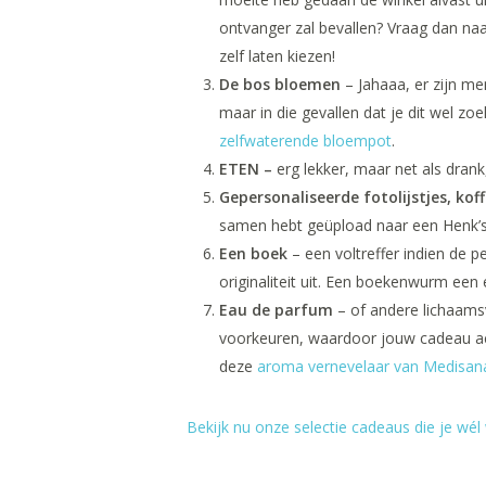
ontvanger zal bevallen? Vraag dan naar
zelf laten kiezen!
De bos bloemen
– Jahaaa, er zijn men
maar in die gevallen dat je dit wel zo
zelfwaterende bloempot
.
ETEN –
erg lekker, maar net als drank
Gepersonaliseerde fotolijstjes, ko
samen hebt geüpload naar een Henk’s 
Een boek
– een voltreffer indien de p
originaliteit uit. Een boekenwurm een
Eau de parfum
– of andere lichaamsv
voorkeuren, waardoor jouw cadeau ach
deze
aroma vernevelaar van Medisan
Bekijk nu onze selectie cadeaus die je wél w