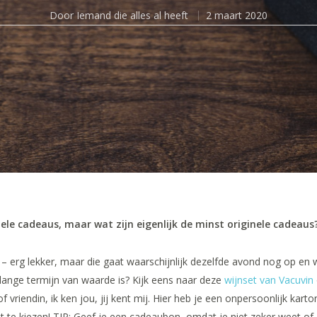
Door
Iemand die alles al heeft
2 maart 2020
nele cadeaus, maar wat zijn eigenlijk de minst originele cadeaus? 
– erg lekker, maar die gaat waarschijnlijk dezelfde avond nog op en w
lange termijn van waarde is? Kijk eens naar deze
wijnset van Vacuvin
 vriendin, ik ken jou, jij kent mij. Hier heb je een onpersoonlijk karton
t te kiezen! TIP: Geef je een cadeaubon, omdat je niet zeker weet of