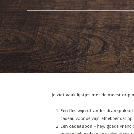
Je ziet vaak lijstjes met de meest origi
Een fles wijn of ander drankpakket
cadeau voor de wijnliefhebber dat op 
Een cadeaubon
– hey, goede vriend of
moeite heb gedaan de winkel alvast ui