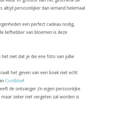
is altijd persoonlijker dan iemand helemaal
 gelegenheden een perfect cadeau nodig,
r de liefhebber van bloemen is deze
het niet dat je die ene foto van jullie
traalt het geven van een boek niet echt
van
Coolblue
!
eft de ontvanger z’n eigen persoonlijke
 maar zeker niet vergeten zal worden is