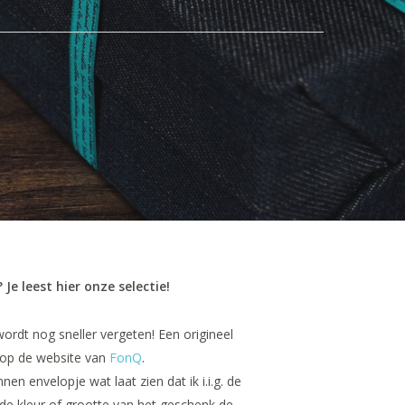
Je leest hier onze selectie!
ordt nog sneller vergeten! Een origineel
op de website van
FonQ
.
nen envelopje wat laat zien dat ik i.i.g. de
 de kleur of grootte van het geschenk de